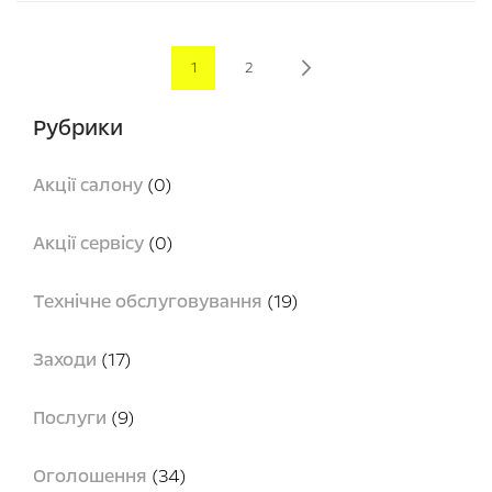
Page
You're currently reading page
Page
Page
Next
1
2
Рубрики
Акції салону
(0)
Акції сервісу
(0)
Технічне обслуговування
(19)
Заходи
(17)
Послуги
(9)
Оголошення
(34)