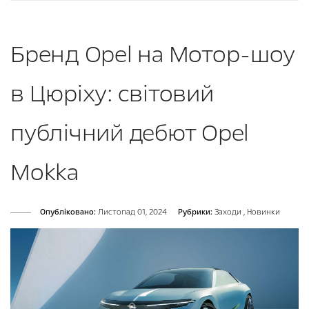
Бренд Opel на Мотор-шоу
в Цюріху: світовий
публічний дебют Opel
Mokka
Опубліковано:
Листопад 01, 2024
Рубрики:
Заходи
,
Новинки