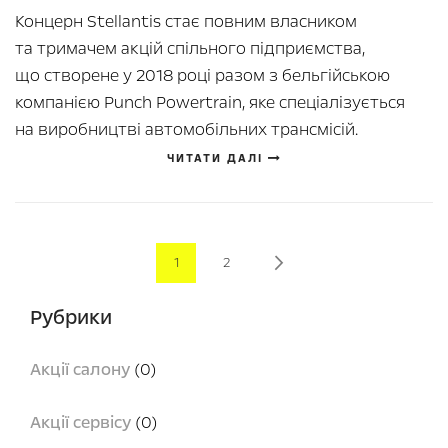
Концерн Stellantis стає повним власником
та тримачем акцій спільного підприємства,
що створене у 2018 році разом з бельгійською
компанією Punch Powertrain, яке спеціалізується
на виробництві автомобільних трансмісій.
ЧИТАТИ ДАЛІ
Page
You're currently reading page
Page
Page
Next
1
2
Рубрики
Акції салону
(0)
Акції сервісу
(0)