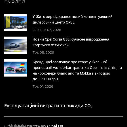
НОВИНИ
У Житомир відкрився новий концептуальний
дилерський центр OPEL
Серпень 03, 2026
Новий Opel Corsa GSE: сучасне відродження
«гарячого хетчбека»
Тра. 08, 2026
Бренд Opel оголошує про старт унікальної
пропозиції: wunderbar травень з Opel — вигідні ціни
на кросовери Grandland та Mokka з вигодою
до 135 000 грн
Тра. 01, 2026
Експлуатаційні витрати та викиди CO₂
Офіційній партнер
Opel.ua