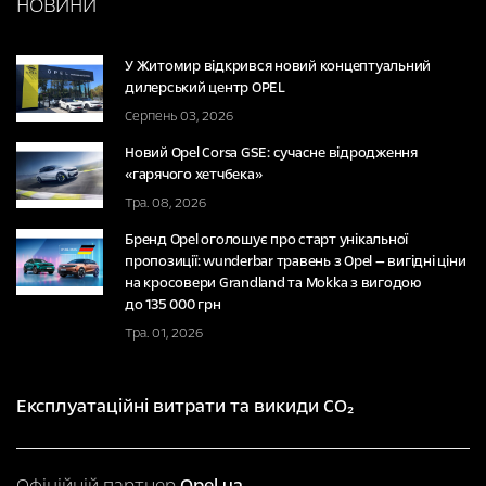
НОВИНИ
У Житомир відкрився новий концептуальний
дилерський центр OPEL
Серпень 03, 2026
Новий Opel Corsa GSE: сучасне відродження
«гарячого хетчбека»
Тра. 08, 2026
Бренд Opel оголошує про старт унікальної
пропозиції: wunderbar травень з Opel — вигідні ціни
на кросовери Grandland та Mokka з вигодою
до 135 000 грн
Тра. 01, 2026
Експлуатаційні витрати та викиди CO₂
Офіційній партнер
Opel.ua