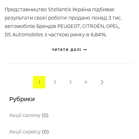
Представництво Stellantis Україна підбиває
результати своєї роботи: продано понад 3 тис.
автомобілів Брендів PEUGEOT, CITROЁN, OPEL,
DS Automobiles з часткою ринку в 6,84%.
ЧИТАТИ ДАЛІ
Page
You're currently reading page
Page
Page
Page
Page
Next
1
2
3
4
Рубрики
Акції салону
(0)
Акції сервісу
(0)