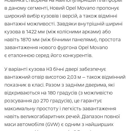
Новинка створена на найпопулярнішій платформі
в даному сегменті, Новий Opel Movano пропонує
широкий вибір кузовів і версій, а також відмінні
вантажні можливості. Завдяки внутрішній ширині
кузова в 1422 мм (між колісними арками) або
навіть 1870 мм (між бічними панелями), простота
завантаження нового фургона Opel Movano
є еталонною серед його конкурентів.
У варіанті кузова H3 бічні двері забезпечує
вантажний отвір висотою 2,03 м — також відмінний
показник в класі. Разом з задніми дверима, які
відкриваються на 180 градусів (з можливістю
розсування до 270 градусів), це гарантує
максимальну простоту і легкість завантаження
навіть великогабаритних речей. Діапазон повної
маси автомобіля (GVW) є одним з найширших