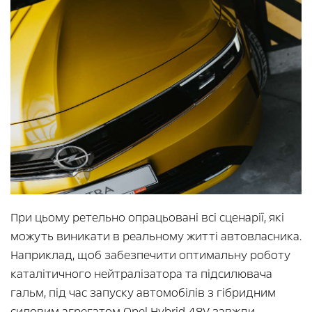
При цьому ретельно опрацьовані всі сценарії, які
можуть виникати в реальному житті автовласника.
Наприклад, щоб забезпечити оптимальну роботу
каталітичного нейтралізатора та підсилювача
гальм, під час запуску автомобілів з гібридним
силовим агрегатом Opel Hybrid 48V завжди