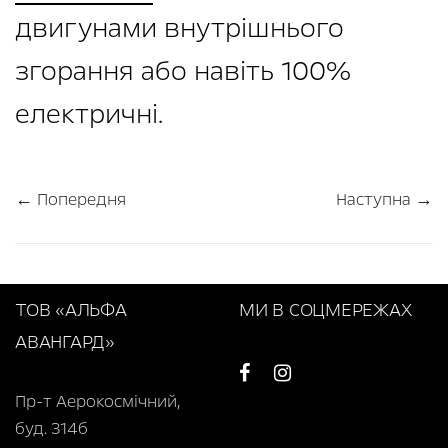
двигунами внутрішнього
згорання або навіть 100%
електричні.
← Попередня
Наступна →
ТОВ «АЛЬФА
МИ В СОЦМЕРЕЖАХ
АВАНГАРД»
Пр-т Аерокосмічний,
буд. 314б