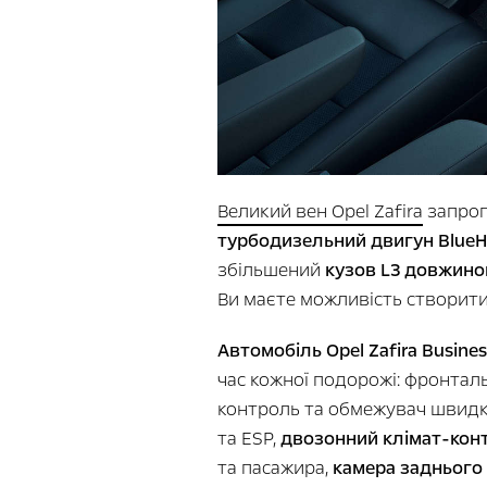
Великий вен Opel Zafira
запроп
турбодизельний двигун BlueHD
збільшений
кузов L3 довжиною
Ви маєте можливість створит
Автомобіль Opel Zafira Busines
час кожної подорожі: фронталь
контроль та обмежувач швидко
та ESP,
двозонний клімат-кон
та пасажира,
камера заднього 