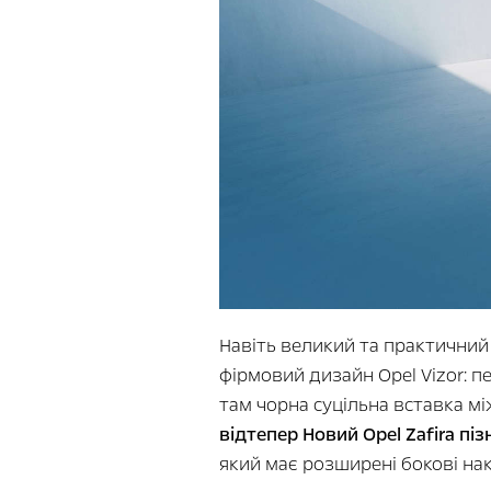
Навіть великий та практичний
фірмовий дизайн Opel Vizor: п
там чорна суцільна вставка мі
відтепер Новий Opel Zafira піз
який має розширені бокові на