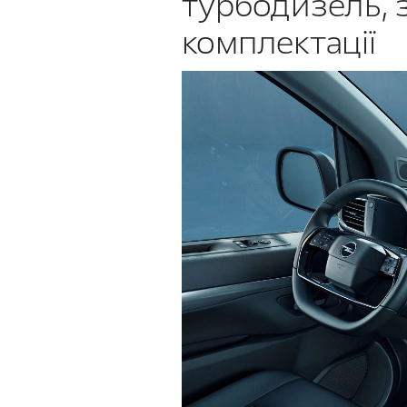
турбодизель, 
комплектації