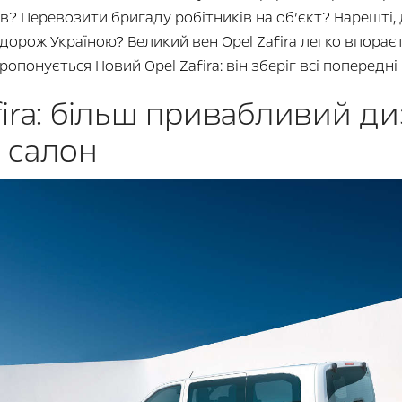
? Перевозити бригаду робітників на об’єкт? Нарешті, 
одорож Україною? Великий вен Opel Zafira легко впорає
опонується Новий Opel Zafira: він зберіг всі попередн
ira: більш привабливий ди
 салон