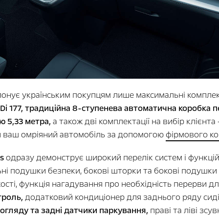
онує українським покупцям лише максимальні комплек
i 177, традиційна 8-ступенева автоматична коробка 
 5,33 метра,
а також дві комплектації на вибір клієнта 
и ваш омріяний автомобіль за допомогою
фірмового ко
s
одразу демонструє широкий перелік систем і функцій
ні подушки безпеки, бокові шторки та бокові подушки 
сті, функція нагадування про необхідність перерви дл
троль,
додатковий кондиціонер для заднього ряду сидінь
огляду та задні датчики паркування,
праві та ліві зсу