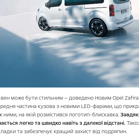
 вен може бути стильним — доведено Новим Opel Zafir
ередня частина кузова з новими LED-фарами, що прикра
ж ними, на якій розмістився логотип-блискавка.
Завдяк
нається легко та швидко навіть з далекої відстані.
Також
кладки та забезпечує кращий захист від подряпин.