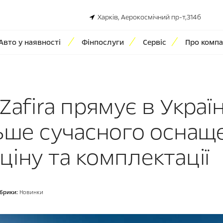
Харків, Аерокосмічний пр-т,314б
Авто у наявності
Фінпослуги
Сервіс
Про компа
Zafira прямує в Украї
льше сучасного оснащ
іну та комплектації
брики:
Новинки