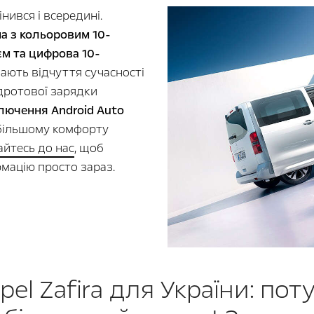
інився і всередині.
а з кольоровим 10-
м та цифрова 10-
ають відчуття сучасності
дротової зарядки
лючення Android Auto
більшому комфорту
айтесь до нас
, щоб
мацію просто зараз.
el Zafira для України: по