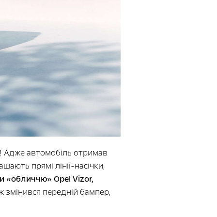
a! Адже автомобіль отримав
шають прямі лінії-насічки,
и «обличчю» Opel Vizor,
 змінився передній бампер,