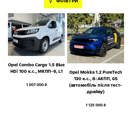
ФІЛЬТРИ
Opel Combo Cargo 1.5 Blue
HDi 100 к.с., МКПП-6, L1
Opel Mokka 1.2 PureTech
130 к.с., 8-АКПП, GS
(автомобіль після тест-
1 007 000 ₴
драйву)
1 125 000 ₴